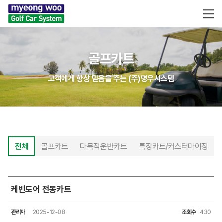
골프카트
고객에게 항상 믿음을 주는 (주)명우시스템
전체
골프카트
다목적운반카트
특장카트/커스터마이징
케빈도어 전동카트
관리자
2025-12-08
조회수
430