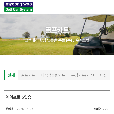
골프카트
고객에게 항상 믿음을 주는 (주)명우시스템
전체
골프카트
다목적운반카트
특장카트/커스터마이징
에이프로 5인승
관리자
2025-12-04
조회수
279