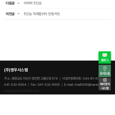
다음글
야마하 5인승
이전글
5인승 적재함(中) 전동카트
블로그
(주)명우시스템
오시는길
주소 : 충청남도 아산시 영인면 고룡산로 574
｜
사업자등록번호 : 543-81-01859
Tel :
케이엔지
041-532-6504
｜
Fax : 041-532-6505
｜
E-mail : mw6505@naver.com
시스템
Designed by
WebSite.co.kr
Copyright©Myungwoo. All Right Reserved.