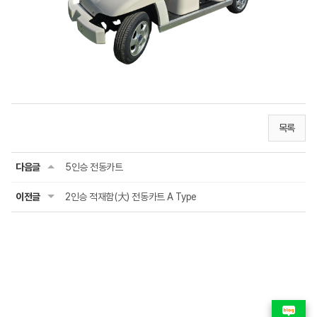
목록
다음글
5인승 전동카트
이전글
2인승 적재함(大) 전동카트 A Type