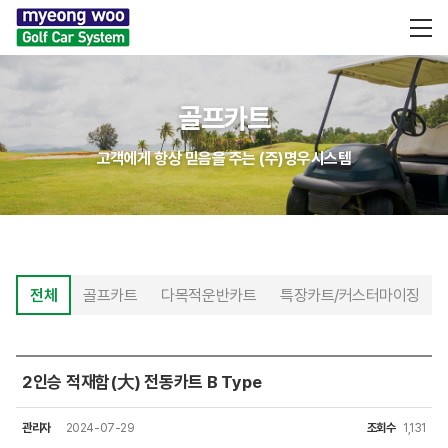
골프카트
고객에게 항상 믿음을 주는 (주)명우시스템
전체
골프카트
다목적운반카트
특장카트/커스터마이징
2인승 적재함(大) 전동카트 B Type
관리자
2024-07-29
조회수
1,131