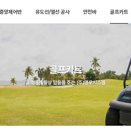
중앙제어반
유도선/열선 공사
안전바
골프카트
골프카트
고객에게 항상 믿음을 주는 (주)명우시스템