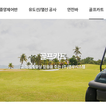
중앙제어반
유도선/열선 공사
안전바
골프카트
골프카트
고객에게 항상 믿음을 주는 (주)명우시스템