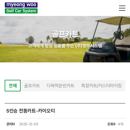
골프카트
고객에게 항상 믿음을 주는 (주)명우시스템
전체
골프카트
다목적운반카트
특장카트/커스터마이징
5인승 전동카트-카이오티
관리자
2025-12-05
조회수
415