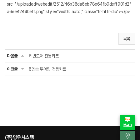
src="/uploaded/webedit/2512/46b38da6eb78e64fb9deff901d2f
a6ee8284beff.png" style="width: auto;" class="fr-fil fr-dib"></p>
목록
다음글
케빈도어 전동카트
이전글
8인승 투어링 전동카트
블로그
(주)명우시스템